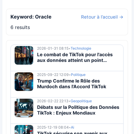
Keyword: Oracle
Retour à l’accueil →
6 results
2026-01-31 08:15
•
Technologie
Le combat de TikTok pour l'accès
aux données atteint un point
critique
2025-09-22 12:09
•
Politique
Trump Confirme le Rôle des
Murdoch dans l'Accord TikTok
2026-02-22 22:13
•
Geopolitique
Débats sur la Politique des Données
TikTok : Enjeux Mondiaux
2025-12-19 08:04
•
Ai
TikTok sécurise son avenir aux