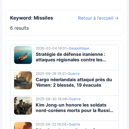
Keyword: Missiles
Retour à l’accueil →
6 results
2026-03-04 16:01
•
Geopolitique
Stratégie de défense iranienne :
attaques régionales contre les
États-Unis | 2026
2025-09-29 19:21
•
Guerre
Cargo néerlandais attaqué près du
Yémen: 2 blessés, 19 évacués
2025-08-30 16:08
•
Guerre
Kim Jong-un honore les soldats
nord-coréens morts pour la Russie
en Ukraine
2025-06-22 16:06
•
Guerre