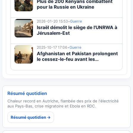
Plus de 200 Kényans combattent
pour la Russie en Ukraine
2026-01-20 15:53
•
Guerre
Israël démolit le siège de l'UNRWA à
Jérusalem-Est
2025-10-17 17:06
•
Guerre
Afghanistan et Pakistan prolongent
le cessez-le-feu avant les
pourparlers de Doha
Résumé quotidien
Chaleur record en Autriche, flambée des prix de l'électricité
aux Pays-Bas, crise migratoire et Ebola en RDC.
Résumé quotidien →