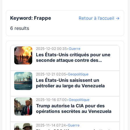
Keyword: Frappe
Retour à l’accueil →
6 results
2025-12-02 00:35
•
Guerre
Les États-Unis critiqués pour une
seconde attaque contre des
survivants d'un bateau vénézuélien
2025-12-21 02:05
•
Geopolitique
Les États-Unis saisissent un
pétrolier au large du Venezuela
2025-10-16 07:00
•
Geopolitique
Trump autorise la CIA pour des
opérations secrètes au Venezuela
2025-11-14 07:24
•
Guerre