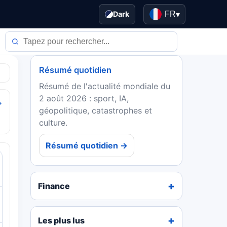
Dark
FR
▾
Résumé quotidien
Résumé de l'actualité mondiale du
2 août 2026 : sport, IA,
→
géopolitique, catastrophes et
culture.
Résumé quotidien →
Finance
Les plus lus