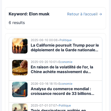
Keyword: Elon musk
Retour à l’accueil →
6 results
2025-06-10 00:06
•
Politique
La Californie poursuit Trump pour le
déploiement de la Garde nationale
contre les manifestations
2025-05-20 10:01
•
Economie
En raison de la volatilité de l'or, la
Chine achète massivement du
platine, une pénurie importante
attendue
2026-03-16 18:15
•
Economie
Analyse du commerce mondial :
croissance record de 33 billions
masque des vulnérabilités
systémiques
2025-07-01 07:07
•
Politique
Trois dessinateurs arrêtés en