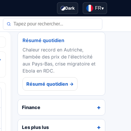
Dark
FR
▾
Résumé quotidien
Chaleur record en Autriche,
flambée des prix de l'électricité
→
aux Pays-Bas, crise migratoire et
Ebola en RDC.
Résumé quotidien →
Finance
Les plus lus