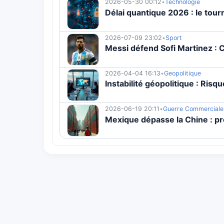
2026-05-30 00:12
•
Technologie
Délai quantique 2026 : le tou
2026-07-09 23:02
•
Sport
Messi défend Sofi Martinez 
2026-04-04 16:13
•
Geopolitique
Instabilité géopolitique : Ris
2026-06-19 20:11
•
Guerre Commerciale
Mexique dépasse la Chine : p