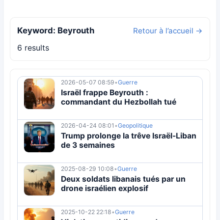
Keyword: Beyrouth
Retour à l’accueil →
6 results
2026-05-07 08:59
•
Guerre
Israël frappe Beyrouth :
commandant du Hezbollah tué
2026-04-24 08:01
•
Geopolitique
Trump prolonge la trêve Israël-Liban
de 3 semaines
2025-08-29 10:08
•
Guerre
Deux soldats libanais tués par un
drone israélien explosif
2025-10-22 22:18
•
Guerre