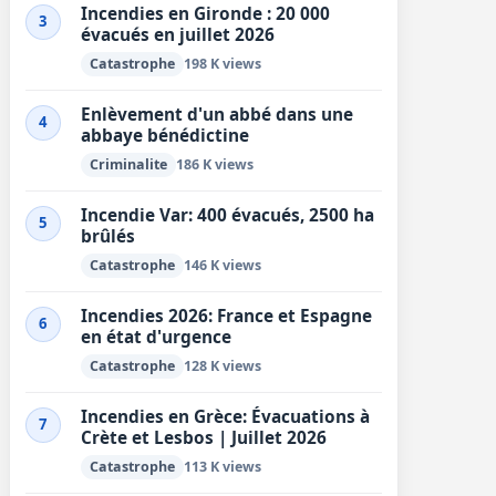
Incendies en Gironde : 20 000
3
évacués en juillet 2026
Catastrophe
198 K views
Enlèvement d'un abbé dans une
4
abbaye bénédictine
Criminalite
186 K views
Incendie Var: 400 évacués, 2500 ha
5
brûlés
Catastrophe
146 K views
Incendies 2026: France et Espagne
6
en état d'urgence
Catastrophe
128 K views
Incendies en Grèce: Évacuations à
7
Crète et Lesbos | Juillet 2026
Catastrophe
113 K views