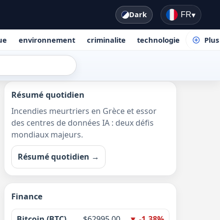
Dark
FR
▾
que
environnement
criminalite
technologie
Plus
Résumé quotidien
Incendies meurtriers en Grèce et essor
des centres de données IA : deux défis
mondiaux majeurs.
Résumé quotidien →
Finance
Bitcoin (BTC)
$62995.00
▼ -1.38%