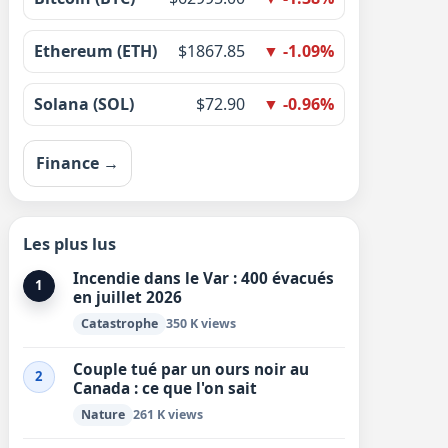
Ethereum (ETH)
$1867.85
▼ -1.09%
Solana (SOL)
$72.90
▼ -0.96%
Finance →
Les plus lus
Incendie dans le Var : 400 évacués
1
en juillet 2026
Catastrophe
350 K views
Couple tué par un ours noir au
2
Canada : ce que l'on sait
Nature
261 K views