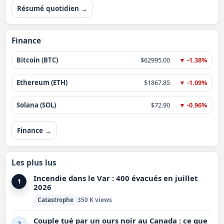
Résumé quotidien →
Finance
Bitcoin (BTC)
$62995.00
▼ -1.38%
Ethereum (ETH)
$1867.85
▼ -1.09%
Solana (SOL)
$72.90
▼ -0.96%
Finance →
Les plus lus
Incendie dans le Var : 400 évacués en juillet
1
2026
Catastrophe
350 K views
Couple tué par un ours noir au Canada : ce que
2