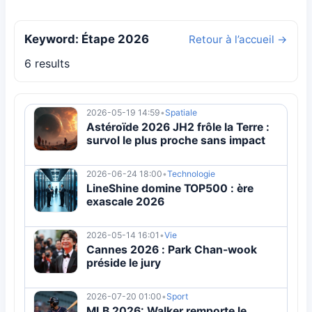
Keyword: Étape 2026
Retour à l’accueil →
6 results
2026-05-19 14:59
•
Spatiale
Astéroïde 2026 JH2 frôle la Terre :
survol le plus proche sans impact
2026-06-24 18:00
•
Technologie
LineShine domine TOP500 : ère
exascale 2026
2026-05-14 16:01
•
Vie
Cannes 2026 : Park Chan-wook
préside le jury
2026-07-20 01:00
•
Sport
MLB 2026: Walker remporte le