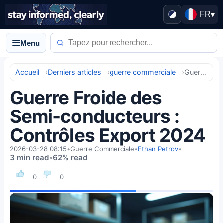
FR
▾
Menu
Accueil
Derniers articles
guerre commerciale
Guerre Froide des Semi-conducteurs : Contrôles Export 2024
Guerre Froide des
Semi-conducteurs :
Contrôles Export 2024
2026-03-28 08:15
•
Guerre Commerciale
•
Ethan Petrov
•
3 min read
62% read
•
0
0