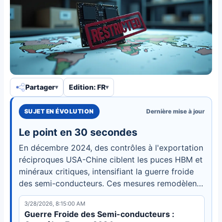
Partager
Edition: FR
SUJET EN ÉVOLUTION
Dernière mise à jour
Le point en 30 secondes
En décembre 2024, des contrôles à l'exportation
réciproques USA-Chine ciblent les puces HBM et
minéraux critiques, intensifiant la guerre froide
des semi-conducteurs. Ces mesures remodèlent
les chaînes d'approvisionnement mondiales et
3/28/2026, 8:15:00 AM
accélèrent la bifurcation technologique en 2025.
Guerre Froide des Semi-conducteurs :