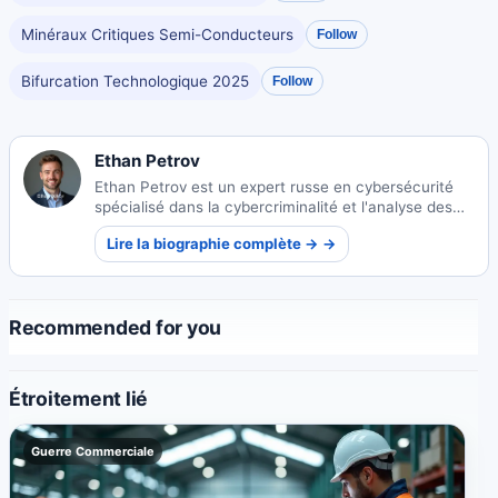
Minéraux Critiques Semi-Conducteurs
Follow
Bifurcation Technologique 2025
Follow
Ethan Petrov
Ethan Petrov est un expert russe en cybersécurité
spécialisé dans la cybercriminalité et l'analyse des
menaces numériques. Son travail met en lumière
Lire la biographie complète → →
l'évolution du paysage des cybermenaces mondiales.
Recommended for you
Étroitement lié
Guerre Commerciale