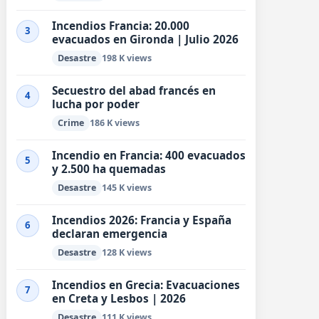
Incendios Francia: 20.000
3
evacuados en Gironda | Julio 2026
Desastre
198 K views
Secuestro del abad francés en
4
lucha por poder
Crime
186 K views
Incendio en Francia: 400 evacuados
5
y 2.500 ha quemadas
Desastre
145 K views
Incendios 2026: Francia y España
6
declaran emergencia
Desastre
128 K views
Incendios en Grecia: Evacuaciones
7
en Creta y Lesbos | 2026
Desastre
111 K views