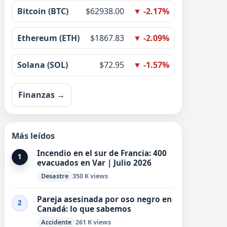
Bitcoin (BTC)
$62938.00
▼ -2.17%
Ethereum (ETH)
$1867.83
▼ -2.09%
Solana (SOL)
$72.95
▼ -1.57%
Finanzas →
Más leídos
Incendio en el sur de Francia: 400
1
evacuados en Var | Julio 2026
Desastre
350 K views
Pareja asesinada por oso negro en
2
Canadá: lo que sabemos
Accidente
261 K views