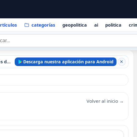
rtículos
categorías
geopolitica
ai
politica
cri
Mantente informado estés donde estés
Descarga nuestra aplicación para Android
×
Volver al inicio →