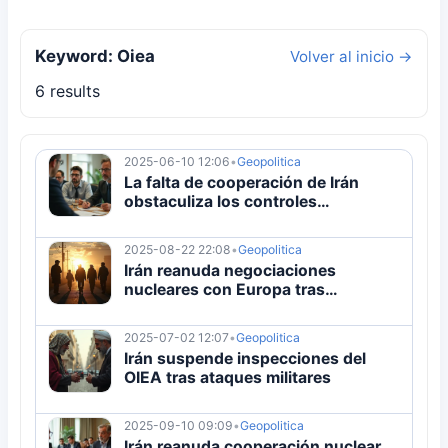
Keyword: Oiea
Volver al inicio →
6 results
2025-06-10 12:06
•
Geopolitica
La falta de cooperación de Irán
obstaculiza los controles
nucleares, dice el organismo de
vigilancia atómica
2025-08-22 22:08
•
Geopolitica
Irán reanuda negociaciones
nucleares con Europa tras
amenazas de sanciones
2025-07-02 12:07
•
Geopolitica
Irán suspende inspecciones del
OIEA tras ataques militares
2025-09-10 09:09
•
Geopolitica
Irán reanuda cooperación nuclear