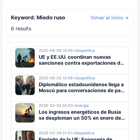
Keyword: Miedo ruso
Volver al inicio →
6 results
2025-09-08 16:09
•
Geopolitica
UE y EE.UU. coordinan nuevas
sanciones contra exportaciones de
petróleo ruso
2025-08-06 10:08
•
Geopolitica
Diplomático estadounidense llega a
Moscú para conversaciones de paz
sobre Ucrania
2026-02-05 00:00
•
Energia
Los ingresos energéticos de Rusia
se desploman un 50% en enero de
2026
2026-02-06 01:01
•
Geopolitica
Enviado de la UE: Economía de