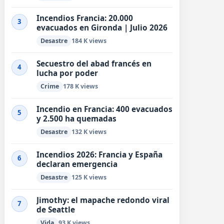
Incendios Francia: 20.000
3
evacuados en Gironda | Julio 2026
Desastre
184 K views
Secuestro del abad francés en
4
lucha por poder
Crime
178 K views
Incendio en Francia: 400 evacuados
5
y 2.500 ha quemadas
Desastre
132 K views
Incendios 2026: Francia y España
6
declaran emergencia
Desastre
125 K views
Jimothy: el mapache redondo viral
7
de Seattle
Vida
93 K views