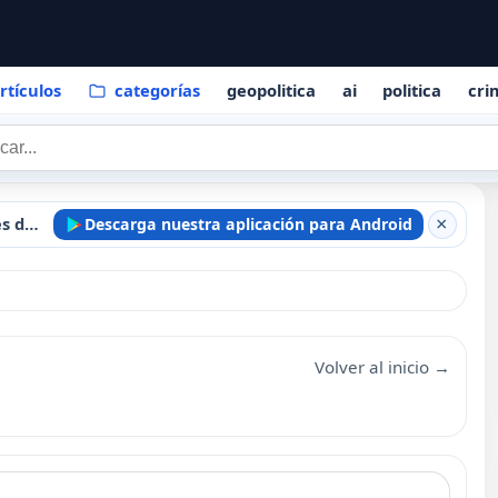
rtículos
categorías
geopolitica
ai
politica
cri
Mantente informado estés donde estés
Descarga nuestra aplicación para Android
×
Volver al inicio →