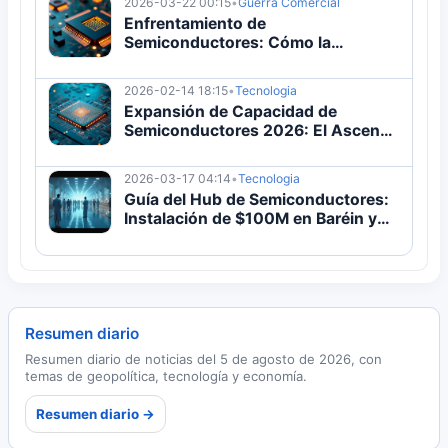
2026-03-22 00:15
•
Guerra Comercial
Enfrentamiento de
Semiconductores: Cómo la
Desconexión Tecnológica EEUU-
China Remodela Cadenas Globales
2026-02-14 18:15
•
Tecnologia
| Análisis
Expansión de Capacidad de
Semiconductores 2026: El Ascenso
Estratégico del Sudeste Asiático
2026-03-17 04:14
•
Tecnologia
Guía del Hub de Semiconductores:
Instalación de $100M en Baréin y
Estrategia Regional
Resumen diario
Resumen diario de noticias del 5 de agosto de 2026, con
temas de geopolítica, tecnología y economía.
Resumen diario →