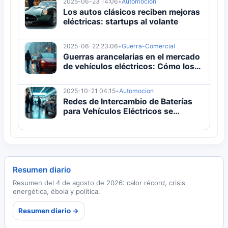
2025-06-23 14:06
•
Automocion
Los autos clásicos reciben mejoras
eléctricas: startups al volante
2025-06-22 23:06
•
Guerra-Comercial
Guerras arancelarias en el mercado
de vehículos eléctricos: Cómo los
impuestos moldean el futuro de la
producción de baterías y vehículos
2025-10-21 04:15
•
Automocion
eléctricos
Redes de Intercambio de Baterías
para Vehículos Eléctricos se
Expanden en Asia
Resumen diario
Resumen del 4 de agosto de 2026: calor récord, crisis
energética, ébola y política.
Resumen diario →