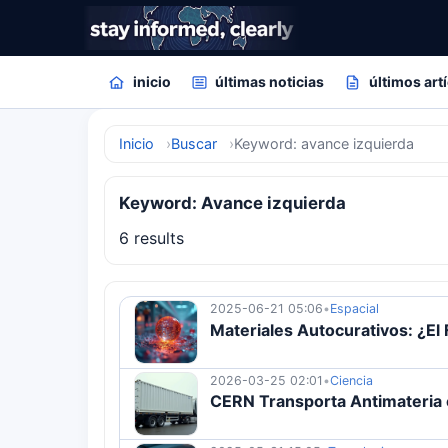
inicio
últimas noticias
últimos art
Inicio
Buscar
Keyword: avance izquierda
Keyword: Avance izquierda
6 results
2025-06-21 05:06
•
Espacial
Materiales Autocurativos: ¿El 
2026-03-25 02:01
•
Ciencia
CERN Transporta Antimateria 