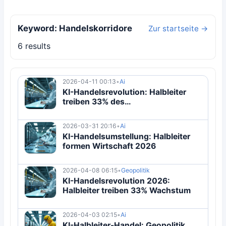
Keyword: Handelskorridore
Zur startseite →
6 results
2026-04-11 00:13
•
Ai
KI-Handelsrevolution: Halbleiter
treiben 33% des
Handelswachstums 2026
2026-03-31 20:16
•
Ai
KI-Handelsumstellung: Halbleiter
formen Wirtschaft 2026
2026-04-08 06:15
•
Geopolitik
KI-Handelsrevolution 2026:
Halbleiter treiben 33% Wachstum
2026-04-03 02:15
•
Ai
KI-Halbleiter-Handel: Geopolitik