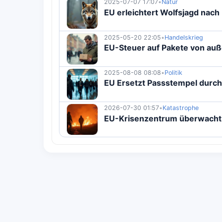
2025-07-07 17:07
•
Natur
EU erleichtert Wolfsjagd nac
2025-05-20 22:05
•
Handelskrieg
EU-Steuer auf Pakete von auße
2025-08-08 08:08
•
Politik
EU Ersetzt Passstempel durch
2026-07-30 01:57
•
Katastrophe
EU-Krisenzentrum überwacht 